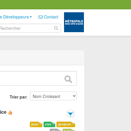
e Développeurs
Contact
Trier par
ice
json
csv
geojson