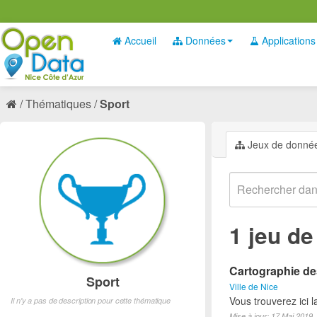
Accueil
Données
Applications
Thématiques
Sport
Jeux de donné
1 jeu d
Cartographie des
Sport
Ville de Nice
Vous trouverez ici l
Il n'y a pas de description pour cette thématique
Mise à jour: 17 Mai 2019