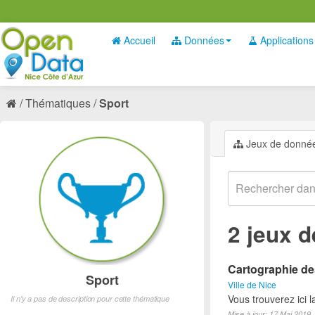
Accueil
Données
Applications
Thématiques
Sport
Jeux de donné
2 jeux 
Cartographie des
Sport
Ville de Nice
Vous trouverez ici l
Il n'y a pas de description pour cette thématique
Mise à jour: 17 Mai 2019