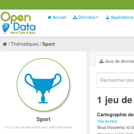
Accueil
Données
Applications
Thématiques
Sport
Jeux de donné
1 jeu d
Cartographie des
Sport
Ville de Nice
Vous trouverez ici l
Il n'y a pas de description pour cette thématique
Mise à jour: 17 Mai 2019