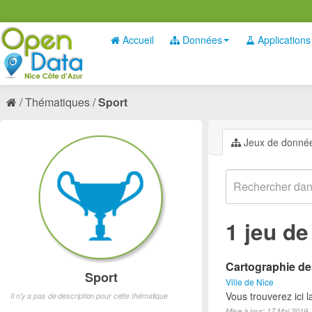
Accueil
Données
Applications
Thématiques
Sport
Jeux de donné
1 jeu d
Cartographie des
Sport
Ville de Nice
Vous trouverez ici l
Il n'y a pas de description pour cette thématique
Mise à jour: 17 Mai 2019