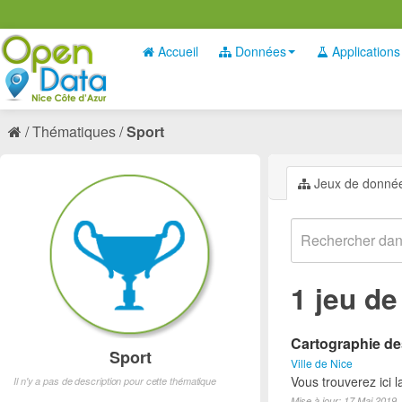
Accueil
Données
Applications
Thématiques
Sport
Jeux de donné
1 jeu d
Cartographie des
Sport
Ville de Nice
Vous trouverez ici l
Il n'y a pas de description pour cette thématique
Mise à jour: 17 Mai 2019