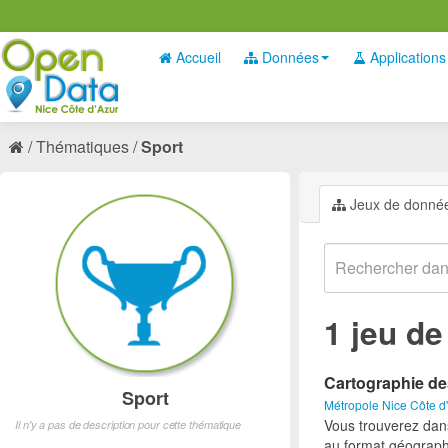
Accueil
Données
Applications
Thématiques
Sport
Jeux de donné
1 jeu d
Cartographie de
Sport
Métropole Nice Côte d
Vous trouverez dan
Il n'y a pas de description pour cette thématique
au format géograph