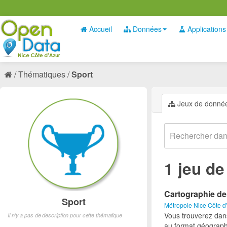
Accueil
Données
Applications
Thématiques
Sport
Jeux de donné
1 jeu d
Cartographie de
Sport
Métropole Nice Côte d
Vous trouverez dan
Il n'y a pas de description pour cette thématique
au format géograph