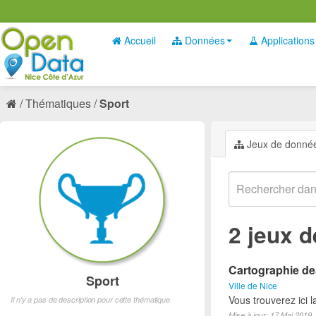
Accueil
Données
Applications
Thématiques
Sport
Jeux de donné
2 jeux 
Cartographie des
Sport
Ville de Nice
Vous trouverez ici l
Il n'y a pas de description pour cette thématique
Mise à jour: 17 Mai 2019