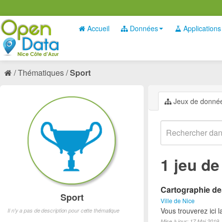
Accueil
Données
Applications
Thématiques
Sport
Jeux de donné
1 jeu d
Cartographie des
Sport
Ville de Nice
Vous trouverez ici l
Il n'y a pas de description pour cette thématique
Mise à jour: 17 Mai 2019