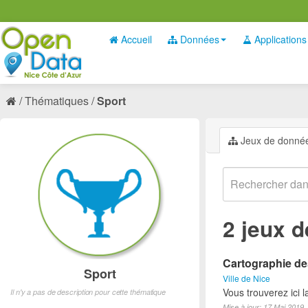
Accueil
Données
Applications
Thématiques
Sport
Jeux de donné
2 jeux 
Cartographie des
Sport
Ville de Nice
Vous trouverez ici l
Il n'y a pas de description pour cette thématique
Mise à jour: 17 Mai 2019