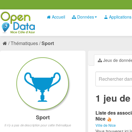
Accueil
Données
Applications
Thématiques
Sport
Jeux de donné
1 jeu d
Liste des associ
Sport
Nice
Ville de Nice
Il n'y a pas de description pour cette thématique
Vous trouverez ici l