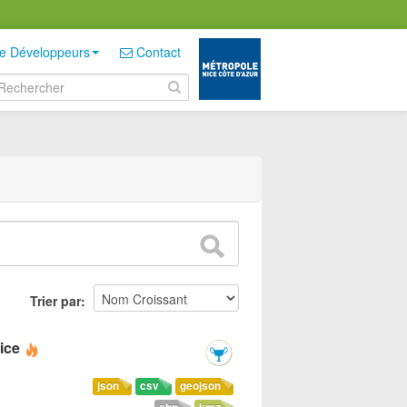
e Développeurs
Contact
Trier par
ice
json
csv
geojson