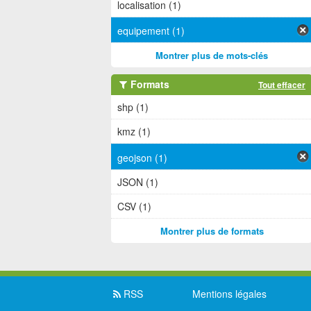
localisation (1)
equipement (1)
Montrer plus de mots-clés
Formats
Tout effacer
shp (1)
kmz (1)
geojson (1)
JSON (1)
CSV (1)
Montrer plus de formats
RSS
Mentions légales