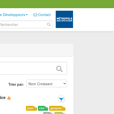
e Développeurs
Contact
Trier par
ice
json
csv
geojson