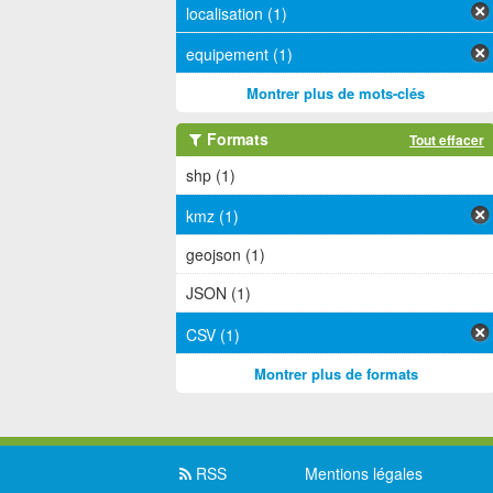
localisation (1)
equipement (1)
Montrer plus de mots-clés
Formats
Tout effacer
shp (1)
kmz (1)
geojson (1)
JSON (1)
CSV (1)
Montrer plus de formats
RSS
Mentions légales