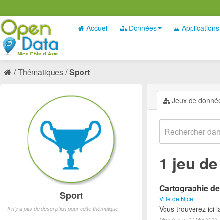
Accueil
Données
Applications
Thématiques
Sport
Jeux de donné
1 jeu d
Cartographie des
Sport
Ville de Nice
Vous trouverez ici l
Il n'y a pas de description pour cette thématique
Mise à jour: 17 Mai 2019