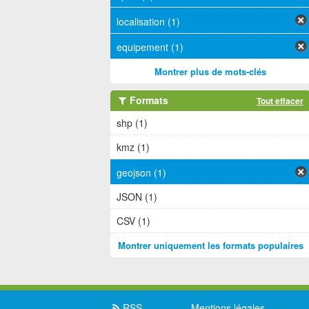
localisation (1)
equipement (1)
Montrer plus de mots-clés
Formats
Tout effacer
shp (1)
kmz (1)
geojson (1)
JSON (1)
CSV (1)
Montrer uniquement les formats populaires
RSS
Mentions légales