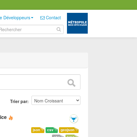
e Développeurs
Contact
Trier par
ice
json
csv
geojson