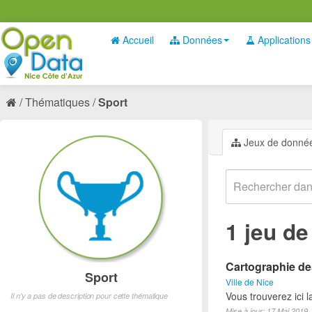
Accueil
Données
Applications
Thématiques
Sport
Jeux de donné
1 jeu d
Cartographie des
Sport
Ville de Nice
Vous trouverez ici l
Il n'y a pas de description pour cette thématique
Mise à jour: 17 Mai 2019