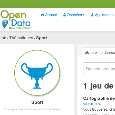
Accueil
Données
Applications
Thématiques
Sport
Jeux de donné
1 jeu d
Cartographie des
Sport
Ville de Nice
Vous trouverez ici l
Il n'y a pas de description pour cette thématique
Mise à jour: 17 Mai 2019