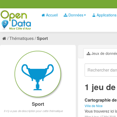
Accueil
Données
Applications
Thématiques
Sport
Jeux de donné
1 jeu d
Cartographie des
Sport
Ville de Nice
Vous trouverez ici l
Il n'y a pas de description pour cette thématique
Mise à jour: 17 Mai 2019