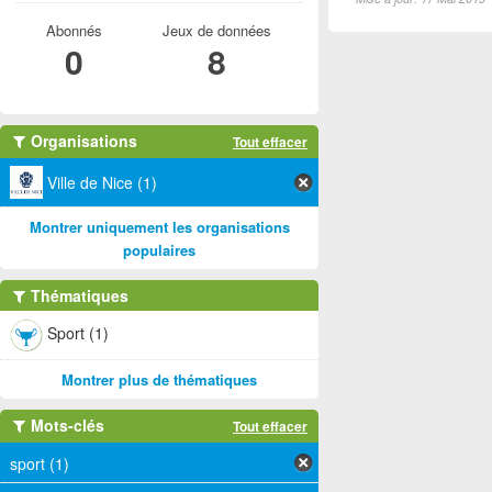
Abonnés
Jeux de données
0
8
Organisations
Tout effacer
Ville de Nice (1)
Montrer uniquement les organisations
populaires
Thématiques
Sport (1)
Montrer plus de thématiques
Mots-clés
Tout effacer
sport (1)