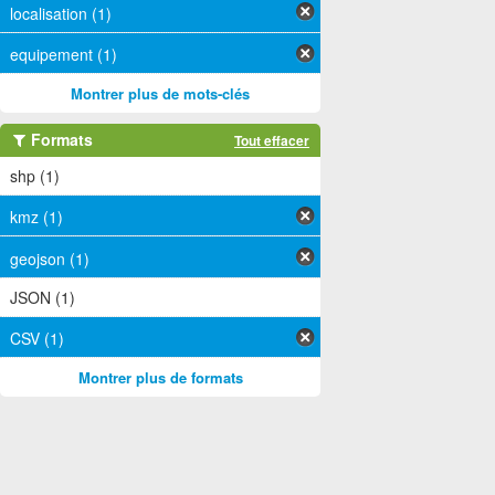
localisation (1)
equipement (1)
Montrer plus de mots-clés
Formats
Tout effacer
shp (1)
kmz (1)
geojson (1)
JSON (1)
CSV (1)
Montrer plus de formats