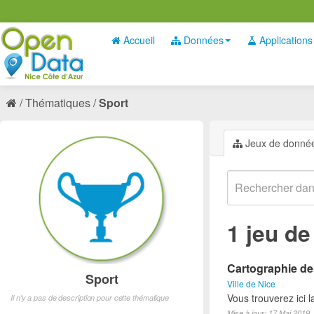
Accueil
Données
Applications
Thématiques
Sport
Jeux de donné
1 jeu d
Cartographie des
Sport
Ville de Nice
Vous trouverez ici l
Il n'y a pas de description pour cette thématique
Mise à jour: 17 Mai 2019