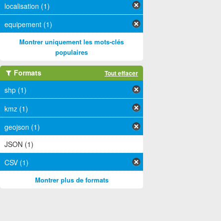
localisation (1)
equipement (1)
Montrer uniquement les mots-clés
populaires
Formats
Tout effacer
shp (1)
kmz (1)
geojson (1)
JSON (1)
CSV (1)
Montrer plus de formats