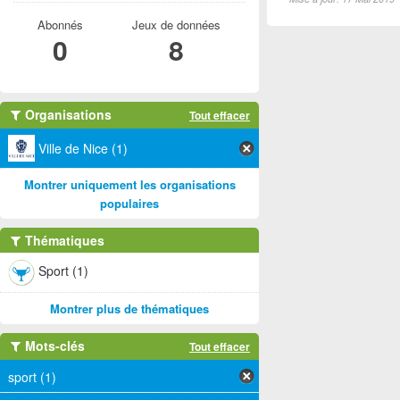
Abonnés
Jeux de données
0
8
Organisations
Tout effacer
Ville de Nice (1)
Montrer uniquement les organisations
populaires
Thématiques
Sport (1)
Montrer plus de thématiques
Mots-clés
Tout effacer
sport (1)