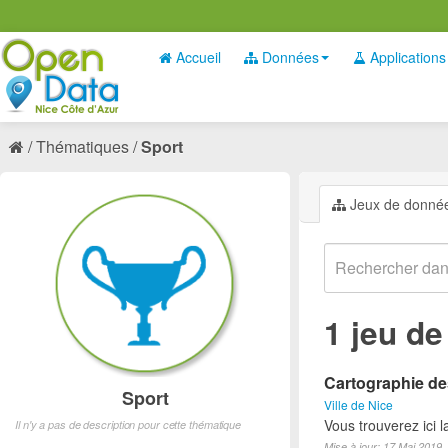
Accueil
Données
Applications
Thématiques
Sport
Jeux de donné
1 jeu d
Cartographie des
Sport
Ville de Nice
Vous trouverez ici l
Il n'y a pas de description pour cette thématique
Mise à jour: 17 Mai 2019