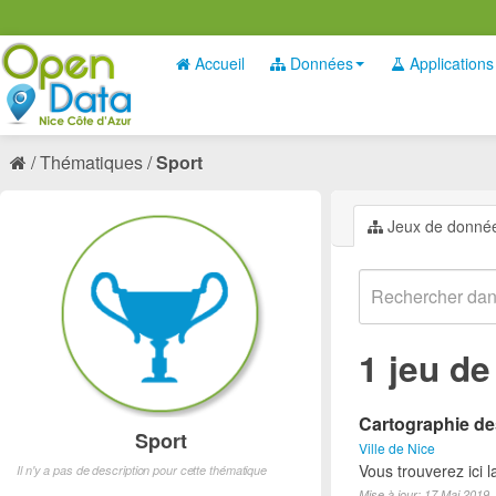
Accueil
Données
Applications
Thématiques
Sport
Jeux de donné
1 jeu d
Cartographie des
Sport
Ville de Nice
Vous trouverez ici l
Il n'y a pas de description pour cette thématique
Mise à jour: 17 Mai 2019