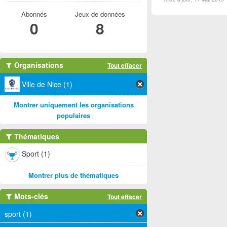
Abonnés
Jeux de données
0
8
Organisations
Tout effacer
Ville de Nice (1)
Montrer uniquement les organisations
populaires
Thématiques
Sport (1)
Montrer plus de thématiques
Mots-clés
Tout effacer
sport (1)