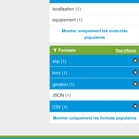
localisation (1)
equipement (1)
Montrer uniquement les mots-clés
populaires
Formats
Tout effacer
shp (1)
kmz (1)
geojson (1)
JSON (1)
CSV (1)
Montrer uniquement les formats populaires