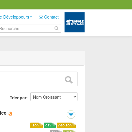
e Développeurs
Contact
Trier par
ice
json
csv
geojson