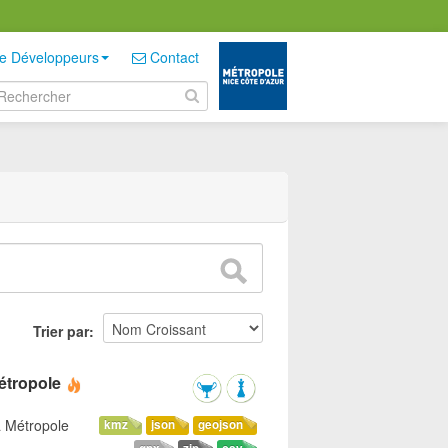
e Développeurs
Contact
Trier par
étropole
a Métropole
kmz
json
geojson