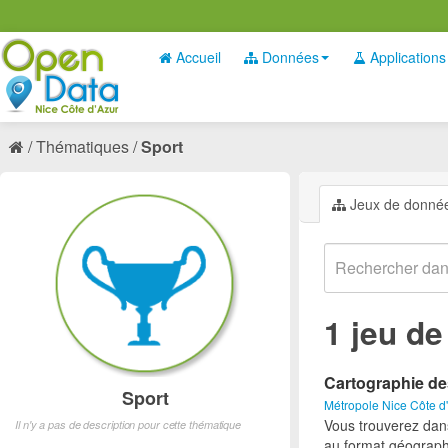
Accueil
Données
Applications
Thématiques
Sport
Jeux de donné
1 jeu d
Cartographie de
Sport
Métropole Nice Côte d
Vous trouverez dan
Il n'y a pas de description pour cette thématique
au format géograph