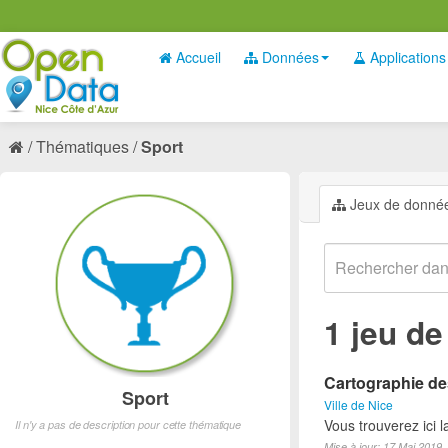
Accueil
Données
Applications
Thématiques
Sport
Jeux de donné
1 jeu d
Cartographie des
Sport
Ville de Nice
Vous trouverez ici l
Il n'y a pas de description pour cette thématique
Mise à jour: 17 Mai 2019