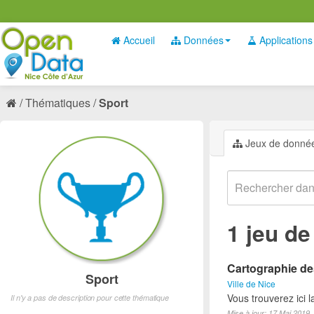
Accueil
Données
Applications
Thématiques
Sport
Jeux de donné
1 jeu d
Cartographie des
Sport
Ville de Nice
Vous trouverez ici l
Il n'y a pas de description pour cette thématique
Mise à jour: 17 Mai 2019