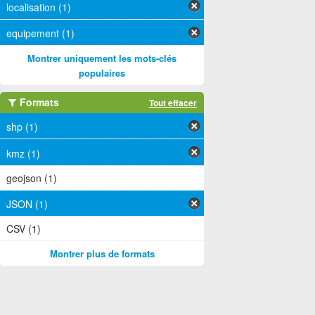
localisation (1)
equipement (1)
Montrer uniquement les mots-clés
populaires
Formats
Tout effacer
shp (1)
kmz (1)
geojson (1)
JSON (1)
CSV (1)
Montrer plus de formats