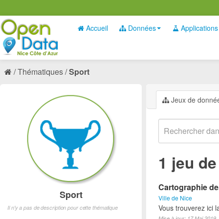
Accueil
Données
Applications
Thématiques
Sport
Jeux de donné
1 jeu d
Cartographie des
Sport
Ville de Nice
Vous trouverez ici l
Il n'y a pas de description pour cette thématique
Mise à jour: 17 Mai 2019