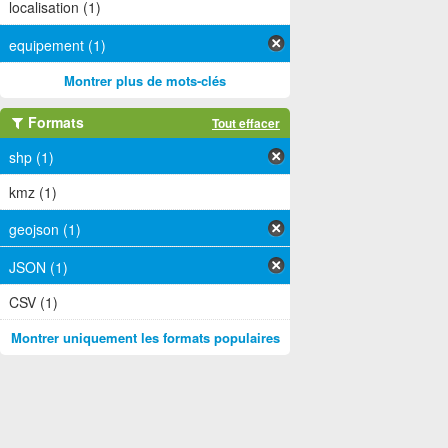
localisation (1)
equipement (1)
Montrer plus de mots-clés
Formats
Tout effacer
shp (1)
kmz (1)
geojson (1)
JSON (1)
CSV (1)
Montrer uniquement les formats populaires