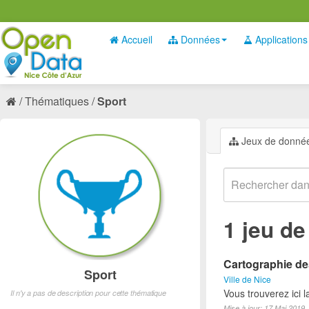
Accueil
Données
Applications
Thématiques
Sport
Jeux de donné
1 jeu d
Cartographie des
Sport
Ville de Nice
Vous trouverez ici l
Il n'y a pas de description pour cette thématique
Mise à jour: 17 Mai 2019