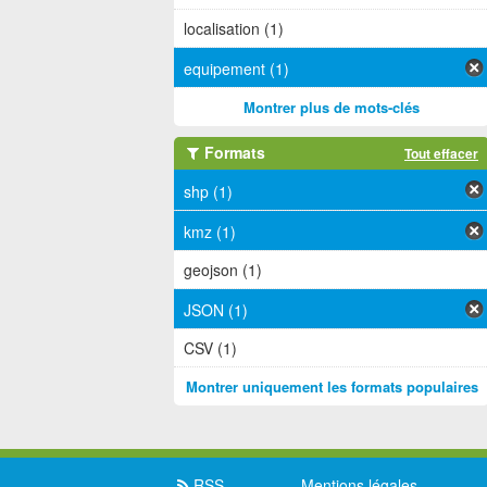
localisation (1)
equipement (1)
Montrer plus de mots-clés
Formats
Tout effacer
shp (1)
kmz (1)
geojson (1)
JSON (1)
CSV (1)
Montrer uniquement les formats populaires
RSS
Mentions légales