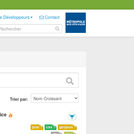
e Développeurs
Contact
Trier par
ice
json
csv
geojson