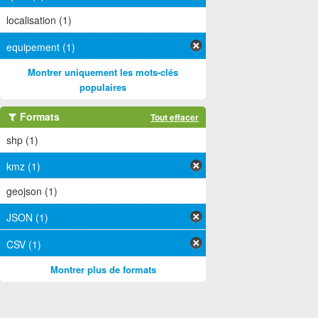
localisation (1)
equipement (1)
Montrer uniquement les mots-clés
populaires
Formats
Tout effacer
shp (1)
kmz (1)
geojson (1)
JSON (1)
CSV (1)
Montrer plus de formats