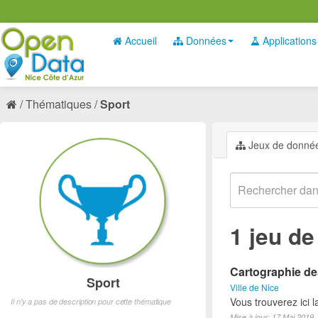
Accueil
Données
Applications
Thématiques
Sport
Jeux de donné
1 jeu d
Cartographie des
Sport
Ville de Nice
Vous trouverez ici l
Il n'y a pas de description pour cette thématique
Mise à jour: 17 Mai 2019