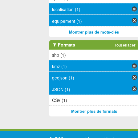
localisation (1)
equipement (1)
Montrer plus de mots-clés
Formats
Tout effacer
shp (1)
kmz (1)
geojson (1)
JSON (1)
CSV (1)
Montrer plus de formats