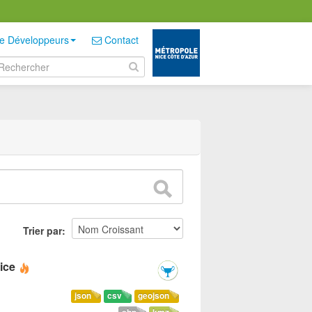
e Développeurs
Contact
Trier par
ice
json
csv
geojson