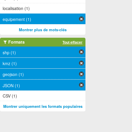
localisation (1)
equipement (1)
Montrer plus de mots-clés
Formats
Tout effacer
shp (1)
kmz (1)
geojson (1)
JSON (1)
CSV (1)
Montrer uniquement les formats populaires