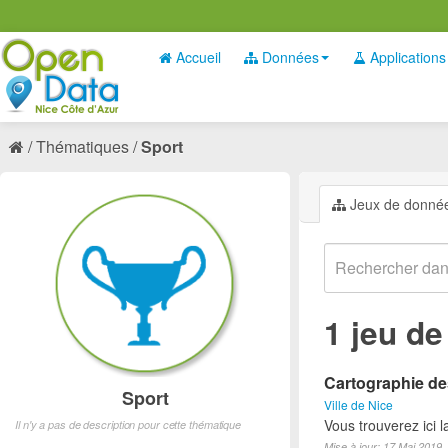
Accueil
Données
Applications
Thématiques
Sport
Jeux de donné
1 jeu d
Cartographie des
Sport
Ville de Nice
Vous trouverez ici l
Il n'y a pas de description pour cette thématique
Mise à jour: 17 Mai 2019