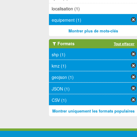
localisation (1)
equipement (1)
Montrer plus de mots-clés
Formats
Tout effacer
shp (1)
kmz (1)
geojson (1)
JSON (1)
CSV (1)
Montrer uniquement les formats populaires