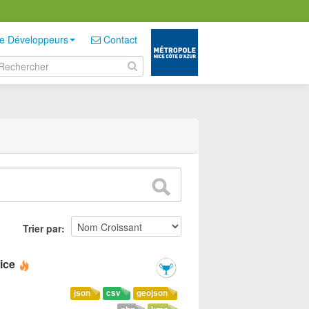
e Développeurs
Contact
Trier par
ice
json
csv
geojson