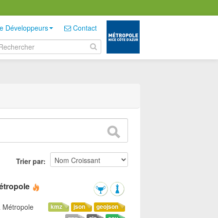
e Développeurs
Contact
Trier par
étropole
a Métropole
kmz
json
geojson