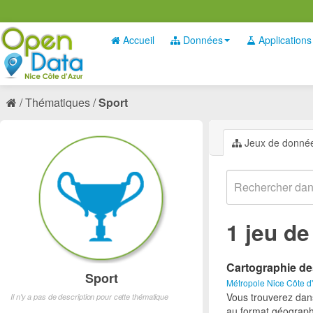
Accueil
Données
Applications
Thématiques
Sport
Jeux de donné
1 jeu d
Cartographie de
Sport
Métropole Nice Côte d
Vous trouverez dan
Il n'y a pas de description pour cette thématique
au format géograph