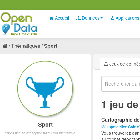
Accueil
Données
Applications
Thématiques
Sport
Jeux de donné
1 jeu d
Cartographie de
Sport
Métropole Nice Côte d
Vous trouverez dan
Il n'y a pas de description pour cette thématique
au format géograph