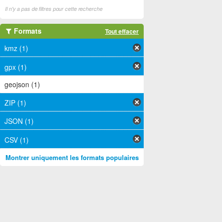
Il n'y a pas de filtres pour cette recherche
Formats
Tout effacer
kmz (1)
gpx (1)
geojson (1)
ZIP (1)
JSON (1)
CSV (1)
Montrer uniquement les formats populaires