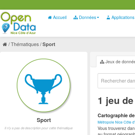
Accueil
Données
Applications
Thématiques
Sport
Jeux de donné
1 jeu d
Cartographie de
Sport
Métropole Nice Côte d
Vous trouverez dan
Il n'y a pas de description pour cette thématique
au format géograph