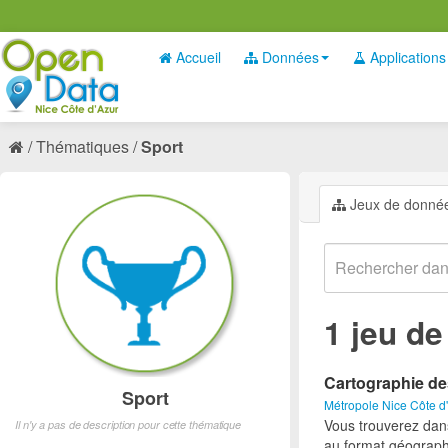
Accueil
Données
Applications
Thématiques
Sport
Jeux de donné
1 jeu d
Cartographie de
Sport
Métropole Nice Côte d
Vous trouverez dan
Il n'y a pas de description pour cette thématique
au format géograph