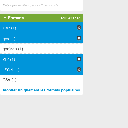
Il n'y a pas de filtres pour cette recherche
Formats
Tout effacer
kmz (1)
gpx (1)
geojson (1)
ZIP (1)
JSON (1)
CSV (1)
Montrer uniquement les formats populaires