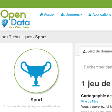
Accueil
Données
Applications
Thématiques
Sport
Jeux de donné
1 jeu d
Cartographie des
Sport
Ville de Nice
Vous trouverez ici l
Il n'y a pas de description pour cette thématique
Mise à jour: 17 Mai 2019