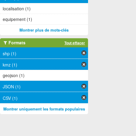
localisation (1)
equipement (1)
Montrer plus de mots-clés
Formats
Tout effacer
shp (1)
kmz (1)
geojson (1)
JSON (1)
CSV (1)
Montrer uniquement les formats populaires