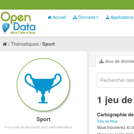
Accueil
Données
Applications
Thématiques
Sport
Jeux de donné
1 jeu d
Cartographie des
Sport
Ville de Nice
Vous trouverez ici l
Il n'y a pas de description pour cette thématique
Mise à jour: 17 Mai 2019