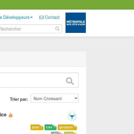
e Développeurs
Contact
Trier par
ice
json
csv
geojson