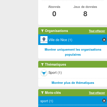
Abonnés
Jeux de données
0
8
Organisations
Tout effacer
Ville de Nice (1)
Montrer uniquement les organisations
populaires
Thématiques
Sport (1)
Montrer plus de thématiques
Mots-clés
Tout effacer
sport (1)