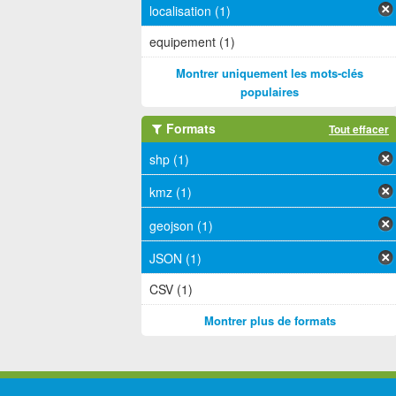
localisation (1)
equipement (1)
Montrer uniquement les mots-clés
populaires
Formats
Tout effacer
shp (1)
kmz (1)
geojson (1)
JSON (1)
CSV (1)
Montrer plus de formats