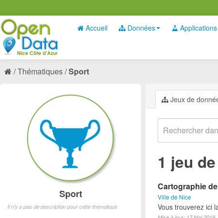
Accueil
Données
Applications
Thématiques
Sport
Jeux de donné
1 jeu d
Cartographie des
Sport
Ville de Nice
Vous trouverez ici l
Il n'y a pas de description pour cette thématique
Mise à jour: 17 Mai 2019