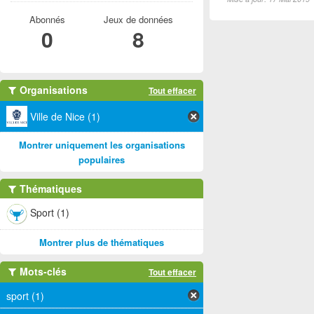
Abonnés
Jeux de données
0
8
Organisations
Tout effacer
Ville de Nice (1)
Montrer uniquement les organisations
populaires
Thématiques
Sport (1)
Montrer plus de thématiques
Mots-clés
Tout effacer
sport (1)