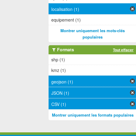
localisation (1)
equipement (1)
Montrer uniquement les mots-clés
populaires
Formats
Tout effacer
shp (1)
kmz (1)
geojson (1)
JSON (1)
CSV (1)
Montrer uniquement les formats populaires