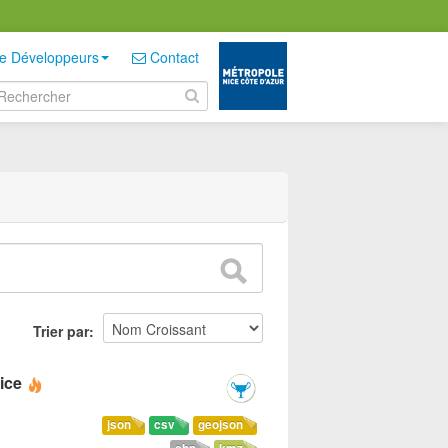
e Développeurs
Contact
Trier par
ice
json
csv
geojson