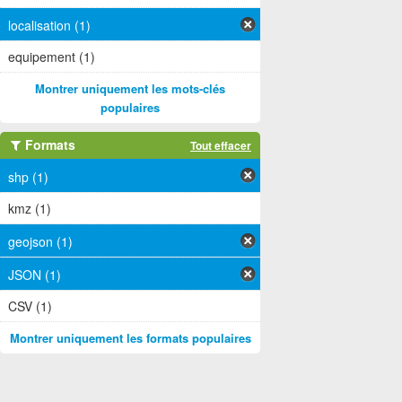
localisation (1)
equipement (1)
Montrer uniquement les mots-clés
populaires
Formats
Tout effacer
shp (1)
kmz (1)
geojson (1)
JSON (1)
CSV (1)
Montrer uniquement les formats populaires