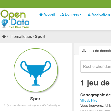
Accueil
Données
Applications
Thématiques
Sport
Jeux de donné
1 jeu d
Cartographie des
Sport
Ville de Nice
Vous trouverez ici l
Il n'y a pas de description pour cette thématique
Mise à jour: 17 Mai 2019