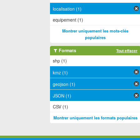
localisation (1)
equipement (1)
Montrer uniquement les mots-clés
populaires
Formats
Tout effacer
shp (1)
kmz (1)
geojson (1)
JSON (1)
CSV (1)
Montrer uniquement les formats populaires