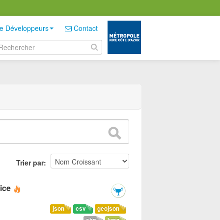
e Développeurs
Contact
Trier par
ice
json
csv
geojson