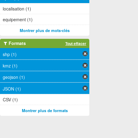
localisation (1)
equipement (1)
Montrer plus de mots-clés
Formats
Tout effacer
shp (1)
kmz (1)
geojson (1)
JSON (1)
CSV (1)
Montrer plus de formats