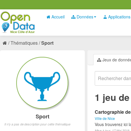
Accueil
Données
Applications
Thématiques
Sport
Jeux de donné
1 jeu d
Cartographie des
Sport
Ville de Nice
Vous trouverez ici l
Il n'y a pas de description pour cette thématique
Mise à jour: 17 Mai 2019