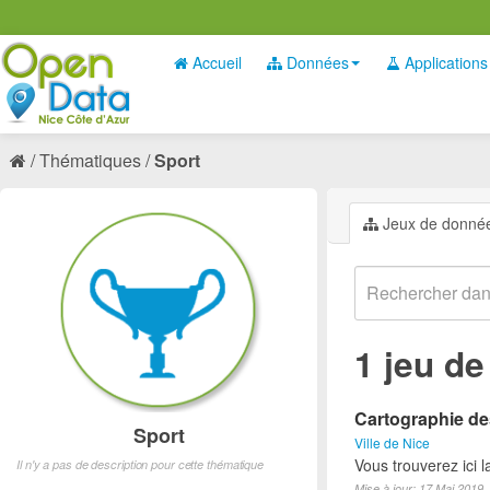
Accueil
Données
Applications
Thématiques
Sport
Jeux de donné
1 jeu d
Cartographie des
Sport
Ville de Nice
Vous trouverez ici l
Il n'y a pas de description pour cette thématique
Mise à jour: 17 Mai 2019