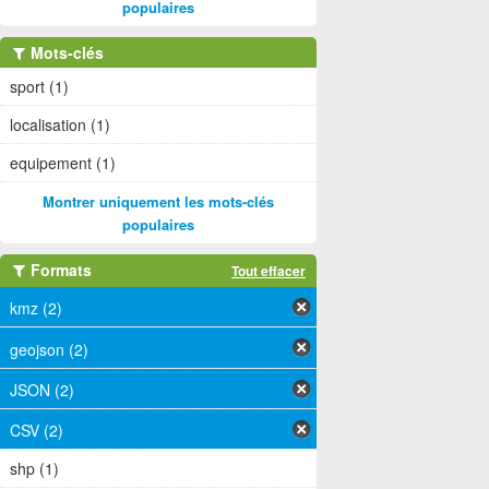
populaires
Mots-clés
sport (1)
localisation (1)
equipement (1)
Montrer uniquement les mots-clés
populaires
Formats
Tout effacer
kmz (2)
geojson (2)
JSON (2)
CSV (2)
shp (1)