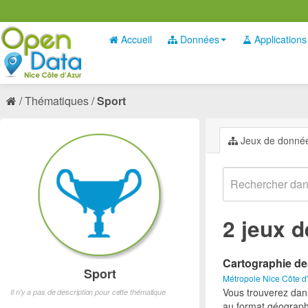
Accueil
Données
Applications
Thématiques
Sport
Jeux de donné
2 jeux 
Cartographie de
Sport
Métropole Nice Côte d
Vous trouverez dan
Il n'y a pas de description pour cette thématique
au format géograph