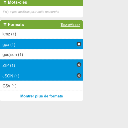
Mots-clés
Il n'y a pas de filtres pour cette recherche
Formats
Tout effacer
kmz (1)
gpx (1)
geojson (1)
ZIP (1)
JSON (1)
CSV (1)
Montrer plus de formats