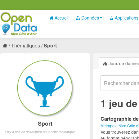
Accueil
Données
Applications
Thématiques
Sport
Jeux de donné
1 jeu d
Cartographie de
Sport
Métropole Nice Côte d
Vous trouverez dan
Il n'y a pas de description pour cette thématique
au format géograph